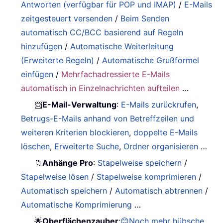
Antworten (verfügbar für POP und IMAP)
/
E-Mails
zeitgesteuert versenden
/
Beim Senden
automatisch CC/BCC basierend auf Regeln
hinzufügen
/
Automatische Weiterleitung
(Erweiterte Regeln)
/
Automatische Grußformel
einfügen
/
Mehrfachadressierte E-Mails
automatisch in Einzelnachrichten aufteilen
…
📨
E-Mail-Verwaltung
:
E-Mails zurückrufen
,
Betrugs-E-Mails anhand von Betreffzeilen und
weiteren Kriterien blockieren
,
doppelte E-Mails
löschen
,
Erweiterte Suche
,
Ordner organisieren
…
📁
Anhänge Pro
:
Stapelweise speichern
/
Stapelweise lösen
/
Stapelweise komprimieren
/
Automatisch speichern
/
Automatisch abtrennen
/
Automatische Komprimierung
…
🌟
Oberflächenzauber
:
😊Noch mehr hübsche