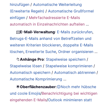
hinzufügen
/
Automatische Weiterleitung
(Erweiterte Regeln)
/
Automatische Grußformel
einfügen
/
Mehrfachadressierte E-Mails
automatisch in Einzelnachrichten aufteilen
…
📨
E-Mail-Verwaltung
:
E-Mails zurückrufen
,
Betrugs-E-Mails anhand von Betreffzeilen und
weiteren Kriterien blockieren
,
doppelte E-Mails
löschen
,
Erweiterte Suche
,
Ordner organisieren
…
📁
Anhänge Pro
:
Stapelweise speichern
/
Stapelweise lösen
/
Stapelweise komprimieren
/
Automatisch speichern
/
Automatisch abtrennen
/
Automatische Komprimierung
…
🌟
Oberflächenzauber
:
😊Noch mehr hübsche
und coole Emojis
/
Benachrichtigung bei wichtigen
eingehenden E-Mails
/
Outlook minimieren statt