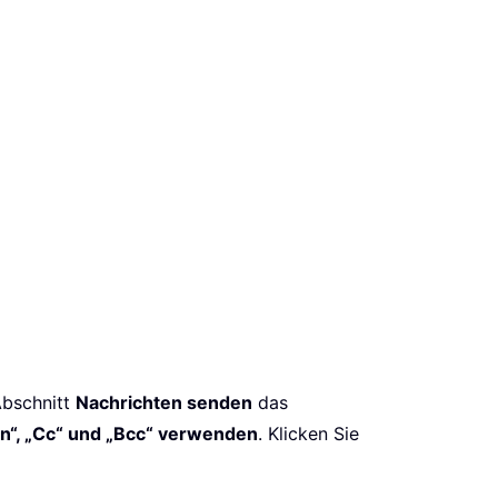
Abschnitt
Nachrichten senden
das
n“, „Cc“ und „Bcc“ verwenden
. Klicken Sie