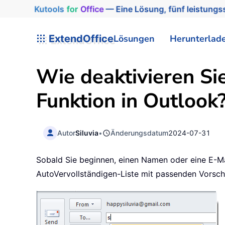
Kutools
for
Office
— Eine Lösung, fünf leistungss
ExtendOffice
Lösungen
Herunterlad
Wie deaktivieren S
Funktion in Outlook
Autor
Siluvia
•
Änderungsdatum
2024-07-31
Sobald Sie beginnen, einen Namen oder eine E-Mai
AutoVervollständigen-Liste mit passenden Vorschl