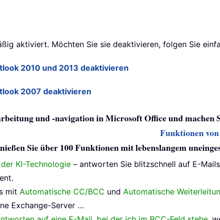
ig aktiviert. Möchten Sie sie deaktivieren, folgen Sie einfa
look 2010 und 2013 deaktivieren
look 2007 deaktivieren
arbeitung und -navigation in Microsoft Office und machen 
Funktionen von 
 genießen Sie über 100 Funktionen mit lebenslangem uneing
e der KI-Technologie
– antworten Sie blitzschnell auf E-Mail
ent.
s mit
Automatische CC/BCC
und
Automatische Weiterleitu
ne Exchange-Server …
ntworten auf eine E-Mail, bei der ich im BCC-Feld stehe
, w