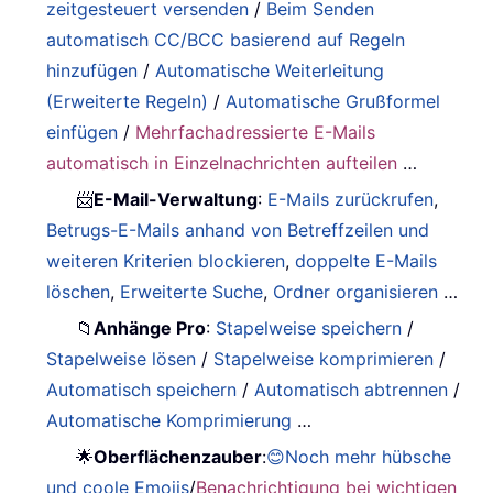
zeitgesteuert versenden
/
Beim Senden
automatisch CC/BCC basierend auf Regeln
hinzufügen
/
Automatische Weiterleitung
(Erweiterte Regeln)
/
Automatische Grußformel
einfügen
/
Mehrfachadressierte E-Mails
automatisch in Einzelnachrichten aufteilen
…
📨
E-Mail-Verwaltung
:
E-Mails zurückrufen
,
Betrugs-E-Mails anhand von Betreffzeilen und
weiteren Kriterien blockieren
,
doppelte E-Mails
löschen
,
Erweiterte Suche
,
Ordner organisieren
…
📁
Anhänge Pro
:
Stapelweise speichern
/
Stapelweise lösen
/
Stapelweise komprimieren
/
Automatisch speichern
/
Automatisch abtrennen
/
Automatische Komprimierung
…
🌟
Oberflächenzauber
:
😊Noch mehr hübsche
und coole Emojis
/
Benachrichtigung bei wichtigen