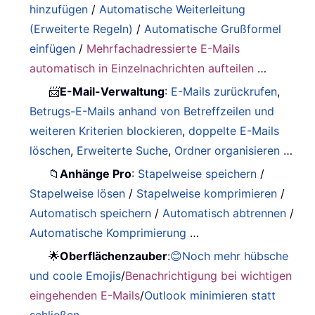
hinzufügen
/
Automatische Weiterleitung
(Erweiterte Regeln)
/
Automatische Grußformel
einfügen
/
Mehrfachadressierte E-Mails
automatisch in Einzelnachrichten aufteilen
…
📨
E-Mail-Verwaltung
:
E-Mails zurückrufen
,
Betrugs-E-Mails anhand von Betreffzeilen und
weiteren Kriterien blockieren
,
doppelte E-Mails
löschen
,
Erweiterte Suche
,
Ordner organisieren
…
📁
Anhänge Pro
:
Stapelweise speichern
/
Stapelweise lösen
/
Stapelweise komprimieren
/
Automatisch speichern
/
Automatisch abtrennen
/
Automatische Komprimierung
…
🌟
Oberflächenzauber
:
😊Noch mehr hübsche
und coole Emojis
/
Benachrichtigung bei wichtigen
eingehenden E-Mails
/
Outlook minimieren statt