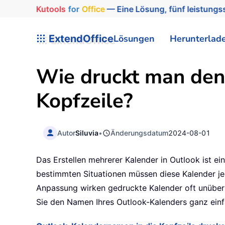
Kutools
for
Office
— Eine Lösung, fünf leistungss
ExtendOffice
Lösungen
Herunterlad
Wie druckt man den
Kopfzeile?
Autor
Siluvia
•
Änderungsdatum
2024-08-01
Das Erstellen mehrerer Kalender in Outlook ist ein
bestimmten Situationen müssen diese Kalender j
Anpassung wirken gedruckte Kalender oft unübersi
Sie den Namen Ihres Outlook-Kalenders ganz einfa