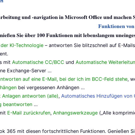
en
arbeitung und -navigation in Microsoft Office und machen 
Funktionen von 
 genießen Sie über 100 Funktionen mit lebenslangem uneing
e der KI-Technologie
– antworten Sie blitzschnell auf E-Mail
ent.
s mit
Automatische CC/BCC
und
Automatische Weiterleitu
ne Exchange-Server …
ntworten auf eine E-Mail, bei der ich im BCC-Feld stehe
, w
nhängen
bei vergessenen Anhängen …
t Anlagen antworten (alle)
,
Automatisches Hinzufügen von G
ig beantworten
…
mit
E-Mail zurückrufen
,
Anhangswerkzeuge
(„Alle komprimie
ok 365 mit diesen fortschrittlichen Funktionen. Genießen S