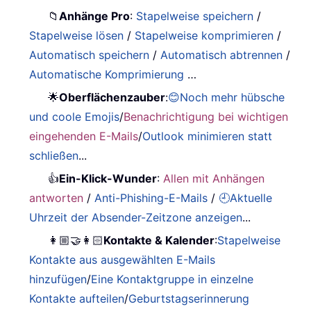
📁
Anhänge Pro
:
Stapelweise speichern
/
Stapelweise lösen
/
Stapelweise komprimieren
/
Automatisch speichern
/
Automatisch abtrennen
/
Automatische Komprimierung
…
🌟
Oberflächenzauber
:
😊Noch mehr hübsche
und coole Emojis
/
Benachrichtigung bei wichtigen
eingehenden E-Mails
/
Outlook minimieren statt
schließen
...
👍
Ein-Klick-Wunder
:
Allen mit Anhängen
antworten
/
Anti-Phishing-E-Mails
/
🕘Aktuelle
Uhrzeit der Absender-Zeitzone anzeigen
...
👩🏼‍🤝‍👩🏻
Kontakte & Kalender
:
Stapelweise
Kontakte aus ausgewählten E-Mails
hinzufügen
/
Eine Kontaktgruppe in einzelne
Kontakte aufteilen
/
Geburtstagserinnerung