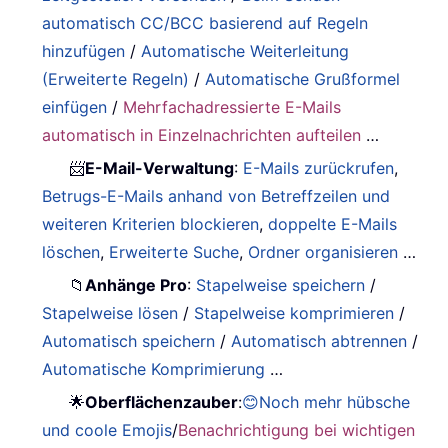
automatisch CC/BCC basierend auf Regeln
hinzufügen
/
Automatische Weiterleitung
(Erweiterte Regeln)
/
Automatische Grußformel
einfügen
/
Mehrfachadressierte E-Mails
automatisch in Einzelnachrichten aufteilen
…
📨
E-Mail-Verwaltung
:
E-Mails zurückrufen
,
Betrugs-E-Mails anhand von Betreffzeilen und
weiteren Kriterien blockieren
,
doppelte E-Mails
löschen
,
Erweiterte Suche
,
Ordner organisieren
…
📁
Anhänge Pro
:
Stapelweise speichern
/
Stapelweise lösen
/
Stapelweise komprimieren
/
Automatisch speichern
/
Automatisch abtrennen
/
Automatische Komprimierung
…
🌟
Oberflächenzauber
:
😊Noch mehr hübsche
und coole Emojis
/
Benachrichtigung bei wichtigen