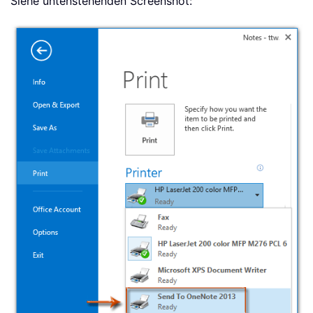
Siehe untenstehenden Screenshot: