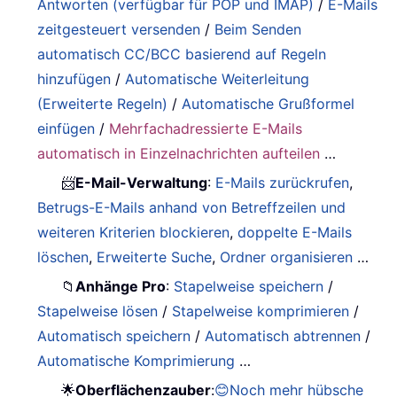
Antworten (verfügbar für POP und IMAP)
/
E-Mails
zeitgesteuert versenden
/
Beim Senden
automatisch CC/BCC basierend auf Regeln
hinzufügen
/
Automatische Weiterleitung
(Erweiterte Regeln)
/
Automatische Grußformel
einfügen
/
Mehrfachadressierte E-Mails
automatisch in Einzelnachrichten aufteilen
…
📨
E-Mail-Verwaltung
:
E-Mails zurückrufen
,
Betrugs-E-Mails anhand von Betreffzeilen und
weiteren Kriterien blockieren
,
doppelte E-Mails
löschen
,
Erweiterte Suche
,
Ordner organisieren
…
📁
Anhänge Pro
:
Stapelweise speichern
/
Stapelweise lösen
/
Stapelweise komprimieren
/
Automatisch speichern
/
Automatisch abtrennen
/
Automatische Komprimierung
…
🌟
Oberflächenzauber
:
😊Noch mehr hübsche