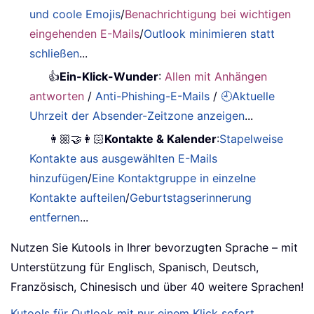
und coole Emojis
/
Benachrichtigung bei wichtigen
eingehenden E-Mails
/
Outlook minimieren statt
schließen
...
👍
Ein-Klick-Wunder
:
Allen mit Anhängen
antworten
/
Anti-Phishing-E-Mails
/
🕘Aktuelle
Uhrzeit der Absender-Zeitzone anzeigen
...
👩🏼‍🤝‍👩🏻
Kontakte & Kalender
:
Stapelweise
Kontakte aus ausgewählten E-Mails
hinzufügen
/
Eine Kontaktgruppe in einzelne
Kontakte aufteilen
/
Geburtstagserinnerung
entfernen
...
Nutzen Sie Kutools in Ihrer bevorzugten Sprache – mit
Unterstützung für Englisch, Spanisch, Deutsch,
Französisch, Chinesisch und über 40 weitere Sprachen!
Kutools für Outlook mit nur einem Klick sofort