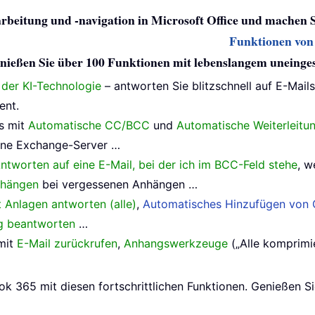
arbeitung und -navigation in Microsoft Office und machen 
Funktionen von 
 genießen Sie über 100 Funktionen mit lebenslangem uneing
e der KI-Technologie
– antworten Sie blitzschnell auf E-Mail
ent.
s mit
Automatische CC/BCC
und
Automatische Weiterleitu
ne Exchange-Server …
ntworten auf eine E-Mail, bei der ich im BCC-Feld stehe
, w
nhängen
bei vergessenen Anhängen …
t Anlagen antworten (alle)
,
Automatisches Hinzufügen von G
ig beantworten
…
mit
E-Mail zurückrufen
,
Anhangswerkzeuge
(„Alle komprimie
ok 365 mit diesen fortschrittlichen Funktionen. Genießen S