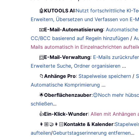
🤖
KUTOOLS AI
:
Nutzt fortschrittliche KI-
Erweitern, Übersetzen und Verfassen von E-Ma
📧
E-Mail-Automatisierung
:
Automatische
CC/BCC basierend auf Regeln hinzufügen
/
Au
Mails automatisch in Einzelnachrichten aufteil
📨
E-Mail-Verwaltung
:
E-Mails zurückrufe
Erweiterte Suche
,
Ordner organisieren
…
📁
Anhänge Pro
:
Stapelweise speichern
/
S
Automatische Komprimierung
…
🌟
Oberflächenzauber
:
😊Noch mehr hübsc
schließen
...
👍
Ein-Klick-Wunder
:
Allen mit Anhängen 
👩🏼‍🤝‍👩🏻
Kontakte & Kalender
:
Stapelwei
aufteilen
/
Geburtstagserinnerung entfernen
...