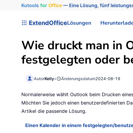
Kutools
for
Office
— Eine Lösung, fünf leistungss
ExtendOffice
Lösungen
Herunterlad
Wie druckt man in O
festgelegten oder b
Autor
Kelly
•
Änderungsdatum
2024-08-19
Normalerweise wählt Outlook beim Drucken eines 
Möchten Sie jedoch einen benutzerdefinierten Dat
Artikel die passende Lösung.
Einen Kalender in einem festgelegten/benutz