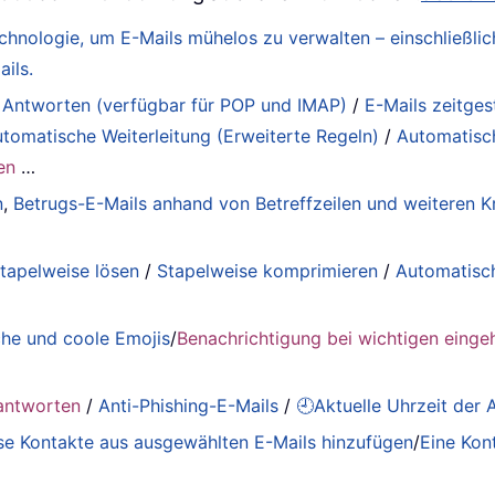
Technologie, um E-Mails mühelos zu verwalten – einschließ
ils.
 Antworten (verfügbar für POP und IMAP)
/
E-Mails zeitge
tomatische Weiterleitung (Erweiterte Regeln)
/
Automatisc
en
…
n
,
Betrugs-E-Mails anhand von Betreffzeilen und weiteren Kr
tapelweise lösen
/
Stapelweise komprimieren
/
Automatisc
he und coole Emojis
/
Benachrichtigung bei wichtigen einge
antworten
/
Anti-Phishing-E-Mails
/
🕘Aktuelle Uhrzeit der
se Kontakte aus ausgewählten E-Mails hinzufügen
/
Eine Kon