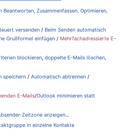
lich Beantworten, Zusammenfassen, Optimieren,
steuert versenden
/
Beim Senden automatisch
he Grußformel einfügen
/
Mehrfachadressierte E-
iterien blockieren
,
doppelte E-Mails löschen
,
h speichern
/
Automatisch abtrennen
/
henden E-Mails
/
Outlook minimieren statt
 Absender-Zeitzone anzeigen
...
taktgruppe in einzelne Kontakte