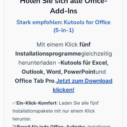
Holen Sie sich alle Office-
Add-Ins
Stark empfohlen: Kutools for Office
(5-in-1)
Mit einem Klick
fünf
Installationsprogramme
gleichzeitig
herunterladen –
Kutools für Excel,
Outlook, Word, PowerPoint
und
Office Tab Pro
.
Jetzt zum Download
klicken!
✅
Ein-Klick-Komfort
: Laden Sie alle fünf
Installationspakete mit nur einem Klick
herunter.
🚀
Bereit für jede Office-Aufgabe
: Installieren