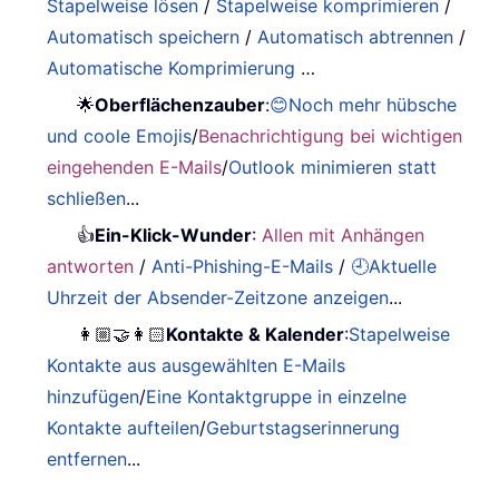
Stapelweise lösen
/
Stapelweise komprimieren
/
Automatisch speichern
/
Automatisch abtrennen
/
Automatische Komprimierung
…
🌟
Oberflächenzauber
:
😊Noch mehr hübsche
und coole Emojis
/
Benachrichtigung bei wichtigen
eingehenden E-Mails
/
Outlook minimieren statt
schließen
...
👍
Ein-Klick-Wunder
:
Allen mit Anhängen
antworten
/
Anti-Phishing-E-Mails
/
🕘Aktuelle
Uhrzeit der Absender-Zeitzone anzeigen
...
👩🏼‍🤝‍👩🏻
Kontakte & Kalender
:
Stapelweise
Kontakte aus ausgewählten E-Mails
hinzufügen
/
Eine Kontaktgruppe in einzelne
Kontakte aufteilen
/
Geburtstagserinnerung
entfernen
...