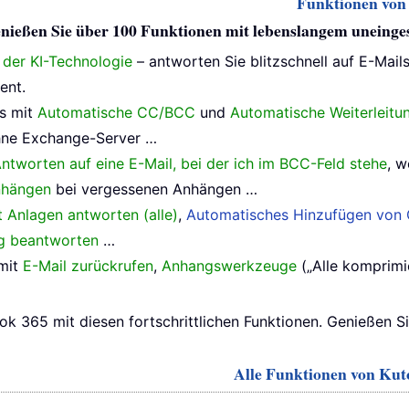
Funktionen von 
 genießen Sie über 100 Funktionen mit lebenslangem uneing
e der KI-Technologie
– antworten Sie blitzschnell auf E-Mail
ent.
ls mit
Automatische CC/BCC
und
Automatische Weiterleitu
ne Exchange-Server …
ntworten auf eine E-Mail, bei der ich im BCC-Feld stehe
, w
nhängen
bei vergessenen Anhängen …
t Anlagen antworten (alle)
,
Automatisches Hinzufügen von 
ig beantworten
…
 mit
E-Mail zurückrufen
,
Anhangswerkzeuge
(„Alle komprimie
ok 365 mit diesen fortschrittlichen Funktionen. Genießen S
Alle Funktionen von Kuto