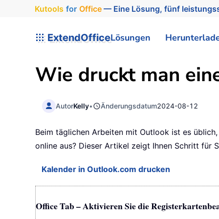
Kutools
for
Office
— Eine Lösung, fünf leistungss
ExtendOffice
Lösungen
Herunterlad
Wie druckt man ein
Autor
Kelly
•
Änderungsdatum
2024-08-12
Beim täglichen Arbeiten mit Outlook ist es üblic
online aus? Dieser Artikel zeigt Ihnen Schritt für S
Kalender in Outlook.com drucken
Office Tab – Aktivieren Sie die Registerkartenbe