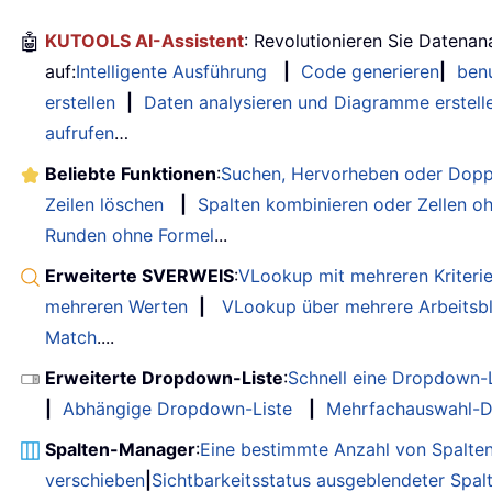
🤖
KUTOOLS AI-Assistent
: Revolutionieren Sie Datenan
auf:
Intelligente Ausführung
|
Code generieren
|
benu
erstellen
|
Daten analysieren und Diagramme erstell
aufrufen
…
Beliebte Funktionen
:
Suchen, Hervorheben oder Dopp
Zeilen löschen
|
Spalten kombinieren oder Zellen o
Runden ohne Formel
...
Erweiterte SVERWEIS
:
VLookup mit mehreren Kriteri
mehreren Werten
|
VLookup über mehrere Arbeitsbl
Match
....
Erweiterte Dropdown-Liste
:
Schnell eine Dropdown-L
|
Abhängige Dropdown-Liste
|
Mehrfachauswahl-D
Spalten-Manager
:
Eine bestimmte Anzahl von Spalte
verschieben
|
Sichtbarkeitsstatus ausgeblendeter Spal