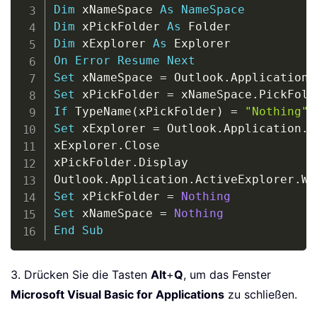
Dim
 xNameSpace 
As
NameSpace
Dim
 xPickFolder 
As
Dim
 xExplorer 
As
On
Error
Resume
Next
Set
 xNameSpace 
=
 Outlook
.
Application
.
Set
 xPickFolder 
=
 xNameSpace
.
If
 TypeName
(
xPickFolder
)
=
"Nothing"
Set
 xExplorer 
=
 Outlook
.
Application
.
A
xExplorer
.
Close

xPickFolder
.
Display

Outlook
.
Application
.
ActiveExplorer
.
Wi
Set
 xPickFolder 
=
Nothing
Set
 xNameSpace 
=
Nothing
End
Sub
3. Drücken Sie die Tasten
Alt
+
Q
, um das Fenster
Microsoft Visual Basic for Applications
zu schließen.