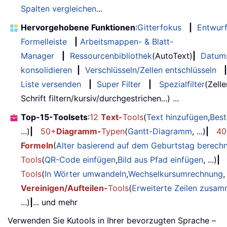
Spalten vergleichen
...
Hervorgehobene Funktionen
:
Gitterfokus
|
Entwur
Formelleiste
|
Arbeitsmappen- & Blatt-
Manager
|
Ressourcenbibliothek
(AutoText)
|
Datum
konsolidieren
|
Verschlüsseln/Zellen entschlüsseln
|
Liste versenden
|
Super Filter
|
Spezialfilter
(Zell
Schrift filtern/kursiv/durchgestrichen...) ...
Top-15-Toolsets
:
12
Text-
Tools
(
Text hinzufügen
,
Best
...)
|
50+
Diagramm-
Typen
(
Gantt-Diagramm
, ...)
|
40
Formeln
(
Alter basierend auf dem Geburtstag berech
Tools
(
QR-Code einfügen
,
Bild aus Pfad einfügen
, ...)
|
Tools
(
In Wörter umwandeln
,
Wechselkursumrechnung
,
Vereinigen/Aufteilen-
Tools
(
Erweiterte Zeilen zusa
...)
|
... und mehr
Verwenden Sie Kutools in Ihrer bevorzugten Sprache –