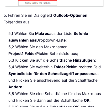
5. Führen Sie im Dialogfeld
Outlook-Optionen
Folgendes aus:
5,1 Wählen Sie
Makros
aus der Liste
Befehle
auswählen aus
Dropdown-Liste;
5,2 Wählen Sie den Makronamen
Project1.FolderPick
im Befehlsfeld aus;
5,3 Klicken Sie auf die Schaltfläche
Hinzufügen
;
5,4 Wählen Sie weiterhin
FolderPick
im rechten Feld
Symbolleiste für den Schnellzugriff anpassen
aus
und klicken Sie anschließend auf die Schaltfläche
Ändern
;
5,5 Wählen Sie eine Schaltfläche für das Makro aus
und klicken Sie dann auf die Schaltfläche
OK
;
5,6 Klicken Sie auf die Schaltfläche
OK
, um das