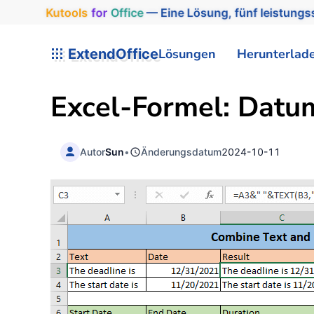
Kutools
for
Office
— Eine Lösung, fünf leistungss
ExtendOffice
Lösungen
Herunterlad
Excel-Formel: Datum
Autor
Sun
•
Änderungsdatum
2024-10-11