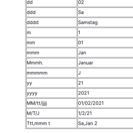
dd
02
ddd
Sa
dddd
Samstag
m
1
mm
01
mmm
Jan
Mmmh.
Januar
mmmmm
J
yy
21
yyyy
2021
MM/tt/jjjj
01/02/2021
M/T/J
1/2/21
Ttt,mmm t
Sa,Jan 2