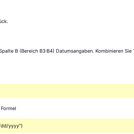
ück.
in Spalte B (Bereich B3:B4) Datumsangaben. Kombinieren Si
 Formel
/dd/yyyy")