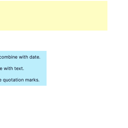
 combine with date.
e with text.
le quotation marks.