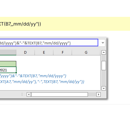
T(B7,„mm/dd/yy"))