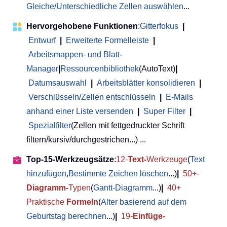
Gleiche/Unterschiedliche Zellen auswählen
...
Hervorgehobene Funktionen
:
Gitterfokus
|
Entwurf
|
Erweiterte Formelleiste
|
Arbeitsmappen- und Blatt-
Manager
|
Ressourcenbibliothek
(AutoText)
|
Datumsauswahl
|
Arbeitsblätter konsolidieren
|
Verschlüsseln/Zellen entschlüsseln
|
E-Mails
anhand einer Liste versenden
|
Super Filter
|
Spezialfilter
(Zellen mit fettgedruckter Schrift
filtern/kursiv/durchgestrichen...) ...
Top-15-Werkzeugsätze
:
12-
Text-
Werkzeuge
(
Text
hinzufügen
,
Bestimmte Zeichen löschen
...)
|
50+-
Diagramm-
Typen
(
Gantt-Diagramm
...)
|
40+
Praktische
Formeln
(
Alter basierend auf dem
Geburtstag berechnen
...)
|
19-
Einfüge-