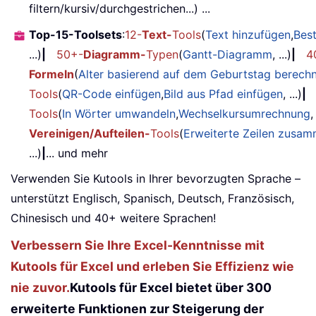
filtern/kursiv/durchgestrichen...) ...
Top-15-Toolsets
:
12-
Text-
Tools
(
Text hinzufügen
,
Bes
...)
|
50+-
Diagramm-
Typen
(
Gantt-Diagramm
, ...)
|
4
Formeln
(
Alter basierend auf dem Geburtstag berech
Tools
(
QR-Code einfügen
,
Bild aus Pfad einfügen
, ...)
|
Tools
(
In Wörter umwandeln
,
Wechselkursumrechnung
,
Vereinigen/Aufteilen-
Tools
(
Erweiterte Zeilen zusa
...)
|
... und mehr
Verwenden Sie Kutools in Ihrer bevorzugten Sprache –
unterstützt Englisch, Spanisch, Deutsch, Französisch,
Chinesisch und 40+ weitere Sprachen!
Verbessern Sie Ihre Excel-Kenntnisse mit
Kutools für Excel und erleben Sie Effizienz wie
nie zuvor.
Kutools für Excel bietet über 300
erweiterte Funktionen zur Steigerung der