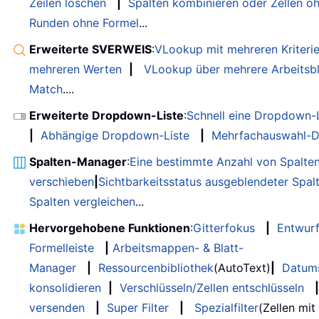
Zeilen löschen
|
Spalten kombinieren oder Zellen o
Runden ohne Formel
...
Erweiterte SVERWEIS
:
VLookup mit mehreren Kriteri
mehreren Werten
|
VLookup über mehrere Arbeitsbl
Match
....
Erweiterte Dropdown-Liste
:
Schnell eine Dropdown-L
|
Abhängige Dropdown-Liste
|
Mehrfachauswahl-D
Spalten-Manager
:
Eine bestimmte Anzahl von Spalte
verschieben
|
Sichtbarkeitsstatus ausgeblendeter Spal
Spalten vergleichen
...
Hervorgehobene Funktionen
:
Gitterfokus
|
Entwur
Formelleiste
|
Arbeitsmappen- & Blatt-
Manager
|
Ressourcenbibliothek
(AutoText)
|
Datum
konsolidieren
|
Verschlüsseln/Zellen entschlüsseln
|
versenden
|
Super Filter
|
Spezialfilter
(Zellen mit