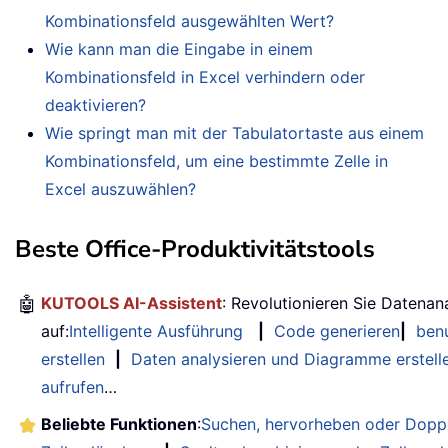
Kombinationsfeld ausgewählten Wert?
Wie kann man die Eingabe in einem
Kombinationsfeld in Excel verhindern oder
deaktivieren?
Wie springt man mit der Tabulatortaste aus einem
Kombinationsfeld, um eine bestimmte Zelle in
Excel auszuwählen?
Beste Office-Produktivitätstools
🤖
KUTOOLS AI-Assistent
: Revolutionieren Sie Datenan
auf:
Intelligente Ausführung
|
Code generieren
|
benu
erstellen
|
Daten analysieren und Diagramme erstell
aufrufen
…
Beliebte Funktionen
:
Suchen, hervorheben oder Doppe