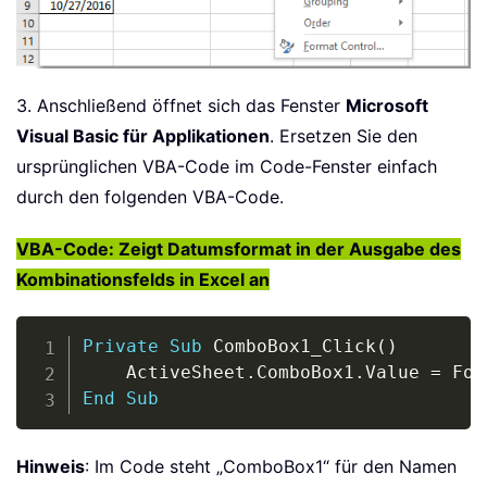
3. Anschließend öffnet sich das Fenster
Microsoft
Visual Basic für Applikationen
. Ersetzen Sie den
ursprünglichen VBA-Code im Code-Fenster einfach
durch den folgenden VBA-Code.
VBA-Code: Zeigt Datumsformat in der Ausgabe des
Kombinationsfelds in Excel an
Copy
Private
Sub
 ComboBox1_Click
(
)
    ActiveSheet
.
ComboBox1
.
Value 
=
 For
End
Sub
Hinweis
: Im Code steht „ComboBox1“ für den Namen