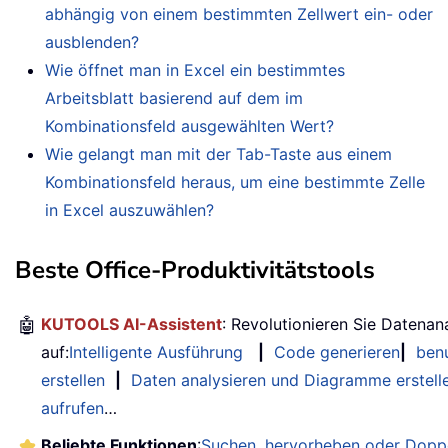
abhängig von einem bestimmten Zellwert ein- oder
ausblenden?
Wie öffnet man in Excel ein bestimmtes
Arbeitsblatt basierend auf dem im
Kombinationsfeld ausgewählten Wert?
Wie gelangt man mit der Tab-Taste aus einem
Kombinationsfeld heraus, um eine bestimmte Zelle
in Excel auszuwählen?
Beste Office-Produktivitätstools
🤖
KUTOOLS AI-Assistent
: Revolutionieren Sie Datenan
auf:
Intelligente Ausführung
|
Code generieren
|
benu
erstellen
|
Daten analysieren und Diagramme erstell
aufrufen
…
Beliebte Funktionen
:
Suchen, hervorheben oder Doppe