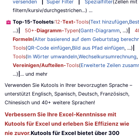
versenden
|
Super Filter
|
Spezialfilter
(Zellen mit
filtern/kursiv/durchgestrichen...) ...
Top-15-Toolsets
:
12-
Text-
Tools
(
Text hinzufügen
,
Bes
...)
|
50+-
Diagramm-
Typen
(
Gantt-Diagramm
, ...)
|
4
Formeln
(
Alter basierend auf dem Geburtstag berech
Tools
(
QR-Code einfügen
,
Bild aus Pfad einfügen
, ...)
|
Tools
(
In Wörter umwandeln
,
Wechselkursumrechnung
,
Vereinigen/Aufteilen-
Tools
(
Erweiterte Zeilen zusa
...)
|
... und mehr
Verwenden Sie Kutools in Ihrer bevorzugten Sprache –
unterstützt Englisch, Spanisch, Deutsch, Französisch,
Chinesisch und 40+ weitere Sprachen!
Verbessern Sie Ihre Excel-Kenntnisse mit
Kutools für Excel und erleben Sie Effizienz wie
nie zuvor.
Kutools für Excel bietet über 300