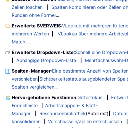
Zeilen löschen
|
Spalten kombinieren oder Zellen o
Runden ohne Formel
...
Erweiterte SVERWEIS
:
VLookup mit mehreren Kriteri
mehreren Werten
|
VLookup über mehrere Arbeitsbl
Match
....
Erweiterte Dropdown-Liste
:
Schnell eine Dropdown-L
|
Abhängige Dropdown-Liste
|
Mehrfachauswahl-D
Spalten-Manager
:
Eine bestimmte Anzahl von Spalte
verschieben
|
Sichtbarkeitsstatus ausgeblendeter Spal
Spalten vergleichen
...
Hervorgehobene Funktionen
:
Gitterfokus
|
Entwur
Formelleiste
|
Arbeitsmappen- & Blatt-
Manager
|
Ressourcenbibliothek
(AutoText)
|
Datum
konsolidieren
|
Verschlüsseln/Zellen entschlüsseln
|