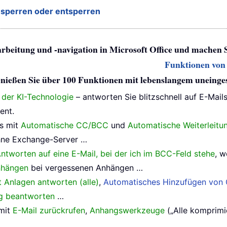
k sperren oder entsperren
arbeitung und -navigation in Microsoft Office und machen 
Funktionen von 
 genießen Sie über 100 Funktionen mit lebenslangem uneing
e der KI-Technologie
– antworten Sie blitzschnell auf E-Mail
ent.
ls mit
Automatische CC/BCC
und
Automatische Weiterleitu
ne Exchange-Server …
ntworten auf eine E-Mail, bei der ich im BCC-Feld stehe
, w
nhängen
bei vergessenen Anhängen …
t Anlagen antworten (alle)
,
Automatisches Hinzufügen von 
ig beantworten
…
 mit
E-Mail zurückrufen
,
Anhangswerkzeuge
(„Alle komprimie