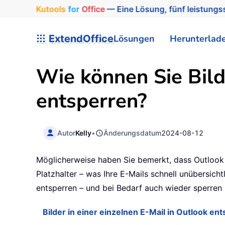
Kutools
for
Office
— Eine Lösung, fünf leistungss
ExtendOffice
Lösungen
Herunterlad
Wie können Sie Bild
entsperren?
Autor
Kelly
•
Änderungsdatum
2024-08-12
Möglicherweise haben Sie bemerkt, dass Outlook B
Platzhalter – was Ihre E-Mails schnell unübersicht
entsperren – und bei Bedarf auch wieder sperren
Bilder in einer einzelnen E-Mail in Outlook en