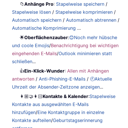
📁
Anhänge Pro
:
Stapelweise speichern
/
Stapelweise lösen
/
Stapelweise komprimieren
/
Automatisch speichern
/
Automatisch abtrennen
/
Automatische Komprimierung
…
🌟
Oberflächenzauber
:
😊Noch mehr hübsche
und coole Emojis
/
Benachrichtigung bei wichtigen
eingehenden E-Mails
/
Outlook minimieren statt
schließen
...
👍
Ein-Klick-Wunder
:
Allen mit Anhängen
antworten
/
Anti-Phishing-E-Mails
/
🕘Aktuelle
Uhrzeit der Absender-Zeitzone anzeigen
...
👩🏼‍🤝‍👩🏻
Kontakte & Kalender
:
Stapelweise
Kontakte aus ausgewählten E-Mails
hinzufügen
/
Eine Kontaktgruppe in einzelne
Kontakte aufteilen
/
Geburtstagserinnerung