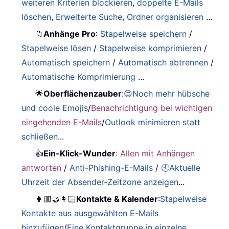
weiteren Kriterien blockieren
,
doppelte E-Mails
löschen
,
Erweiterte Suche
,
Ordner organisieren
…
📁
Anhänge Pro
:
Stapelweise speichern
/
Stapelweise lösen
/
Stapelweise komprimieren
/
Automatisch speichern
/
Automatisch abtrennen
/
Automatische Komprimierung
…
🌟
Oberflächenzauber
:
😊Noch mehr hübsche
und coole Emojis
/
Benachrichtigung bei wichtigen
eingehenden E-Mails
/
Outlook minimieren statt
schließen
...
👍
Ein-Klick-Wunder
:
Allen mit Anhängen
antworten
/
Anti-Phishing-E-Mails
/
🕘Aktuelle
Uhrzeit der Absender-Zeitzone anzeigen
...
👩🏼‍🤝‍👩🏻
Kontakte & Kalender
:
Stapelweise
Kontakte aus ausgewählten E-Mails
hinzufügen
/
Eine Kontaktgruppe in einzelne