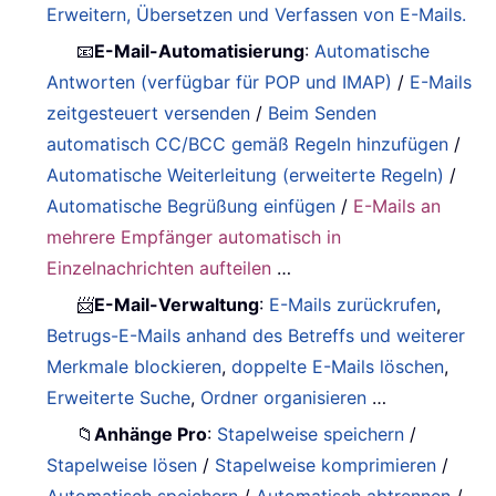
Erweitern, Übersetzen und Verfassen von E-Mails.
📧
E-Mail-Automatisierung
:
Automatische
Antworten (verfügbar für POP und IMAP)
/
E-Mails
zeitgesteuert versenden
/
Beim Senden
automatisch CC/BCC gemäß Regeln hinzufügen
/
Automatische Weiterleitung (erweiterte Regeln)
/
Automatische Begrüßung einfügen
/
E-Mails an
mehrere Empfänger automatisch in
Einzelnachrichten aufteilen
…
📨
E-Mail-Verwaltung
:
E-Mails zurückrufen
,
Betrugs-E-Mails anhand des Betreffs und weiterer
Merkmale blockieren
,
doppelte E-Mails löschen
,
Erweiterte Suche
,
Ordner organisieren
…
📁
Anhänge Pro
:
Stapelweise speichern
/
Stapelweise lösen
/
Stapelweise komprimieren
/
Automatisch speichern
/
Automatisch abtrennen
/